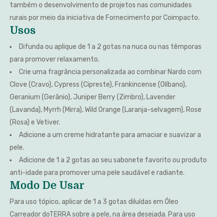
também o desenvolvimento de projetos nas comunidades
rurais por meio da iniciativa de Fornecimento por Coimpacto.
Usos
Difunda ou aplique de 1 a 2 gotas na nuca ou nas têmporas
para promover relaxamento.
Crie uma fragrância personalizada ao combinar Nardo com
Clove (Cravo), Cypress (Cipreste), Frankincense (Olíbano),
Geranium (Gerânio), Juniper Berry (Zimbro), Lavender
(Lavanda), Myrrh (Mirra), Wild Orange (Laranja-selvagem), Rose
(Rosa) e Vetiver.
Adicione a um creme hidratante para amaciar e suavizar a
pele.
Adicione de 1 a 2 gotas ao seu sabonete favorito ou produto
anti-idade para promover uma pele saudável e radiante.
Modo De Usar
Para uso tópico, aplicar de 1 a 3 gotas diluídas em Óleo
Carreador doTERRA sobre a pele, na área desejada. Para uso