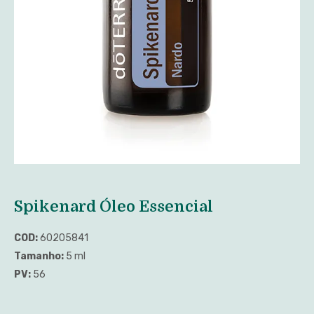
Spikenard Óleo Essencial
COD:
60205841
Tamanho:
5 ml
PV:
56